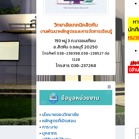
หา
วิทยาลัยเทคนิคสัตหีบ
นักศ
งานพัฒนาหลักสูตรและการจัดการเรียนรู้
หมาย
193 หมู่ 3 ต.นาจอมเทียน
อ.สัตหีบ จ.ชลบุรี 20250
โทรศัพท์ 038-238398,038-238527 ต่อ
1228
โทรสาร 038-237268
(อ่าน
อัพ
อัพ
•
นโยบายของวิทยาลัย
•
หลักสูตรที่เปิดสอน
•
ภาระงาน
•
บุคลากร